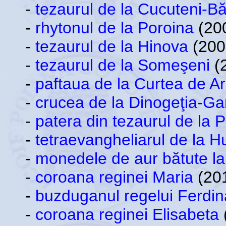
-
tezaurul de la Cucuteni-Bă
-
rhytonul de la Poroina
(200
-
tezaurul de la Hinova
(200
-
tezaurul de la Someşeni
(2
-
paftaua de la Curtea de A
-
crucea de la Dinogeţia-Ga
-
patera din tezaurul de la 
-
tetraevangheliarul de la H
-
monedele de aur bătute la 
-
coroana reginei Maria
(201
-
buzduganul regelui Ferdi
-
coroana reginei Elisabeta