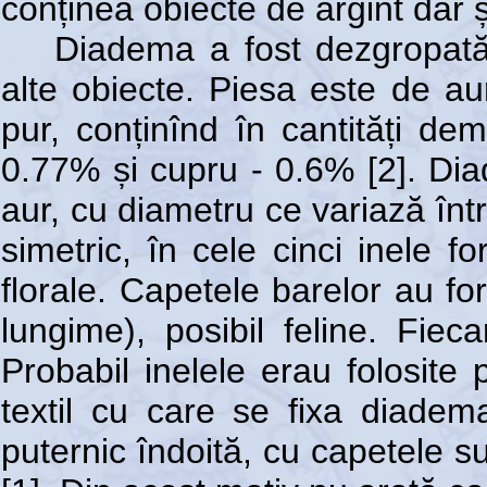
conținea obiecte de argint dar ș
Diadema a fost dezgropată 
alte obiecte. Piesa este de au
pur, conținînd în cantități d
0.77% și cupru - 0.6% [2]. Di
aur, cu diametru ce variază înt
simetric, în cele cinci inele 
florale. Capetele barelor au 
lungime), posibil feline. Fiec
Probabil inelele erau folosite
textil cu care se fixa diade
puternic îndoită, cu capetele 