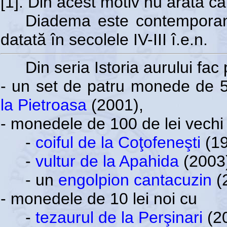
[1]. Din acest motiv nu arată c
Diadema este contemporană
datată în secolele IV-III î.e.n.
Din seria Istoria aurului fac 
- un set de patru monede de 5
la Pietroasa
(2001),
- monedele de 100 de lei vechi
-
coiful de la Coţofeneşti
(19
-
vultur de la Apahida
(2003
- un
engolpion cantacuzin
(
- monedele de 10 lei noi cu
-
tezaurul de la Perşinari
(20