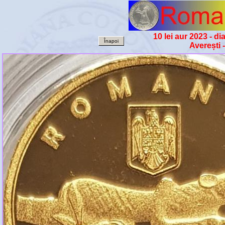
10 lei aur 2023 - d
Înapoi
Averești -