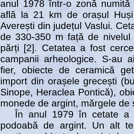
anul 1978 într-o zonă numită 
află la 21 km de orașul Huși
Averești din județul Vaslui. Ce
de 330-350 m față de nivelul m
părți [2]. Cetatea a fost cerc
campanii arheologice. S-au a
fier, obiecte de ceramică ge
import din orașele grecești (
Sinope, Heraclea Pontică), obie
monede de argint, mărgele de st
În anul 1979 în cetate a 
podoabă de argint. Un alt te