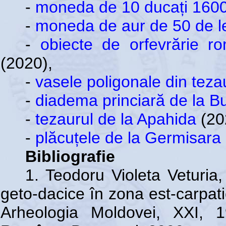
-
moneda de 10 ducați 1600 
-
moneda de aur de 50 de le
-
obiecte de orfevrărie r
(2020),
-
vasele poligonale din teza
-
diadema princiară de la Bu
-
tezaurul de la Apahida
(20
-
plăcuțele de la Germisara
Bibliografie
1. Teodoru Violeta Veturia, 
geto-dacice în zona est-carpati
Arheologia Moldovei, XXI, 