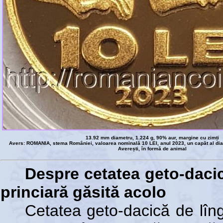
13.92 mm diametru, 1.224 g, 90% aur, margine cu zimți
Avers: ROMANIA, stema României, valoarea nominală 10 LEI, anul 2023, un capăt al diad
Averești, în formă de animal
Despre cetatea geto-daci
princiară găsită acolo
Cetatea geto-dacică de lîng