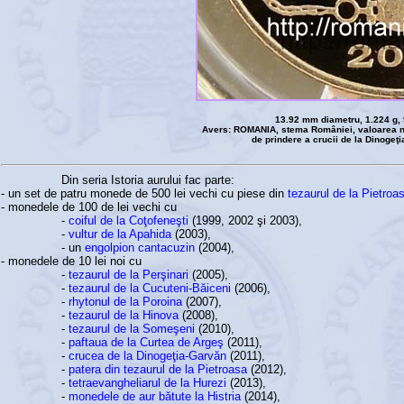
13.92 mm diametru, 1.224 g, 
Avers: ROMANIA, stema României, valoarea nom
de prindere a crucii de la Dinogeţi
Din seria Istoria aurului fac parte:
- un set de patru monede de 500 lei vechi cu piese din
tezaurul de la Pietroa
- monedele de 100 de lei vechi cu
-
coiful de la Coţofeneşti
(1999, 2002 şi 2003),
-
vultur de la Apahida
(2003),
- un
engolpion cantacuzin
(2004),
- monedele de 10 lei noi cu
-
tezaurul de la Perşinari
(2005),
-
tezaurul de la Cucuteni-Băiceni
(2006),
-
rhytonul de la Poroina
(2007),
-
tezaurul de la Hinova
(2008),
-
tezaurul de la Someşeni
(2010),
-
paftaua de la Curtea de Argeş
(2011),
-
crucea de la Dinogeţia-Garvăn
(2011),
-
patera din tezaurul de la Pietroasa
(2012),
-
tetraevangheliarul de la Hurezi
(2013),
-
monedele de aur bătute la Histria
(2014),