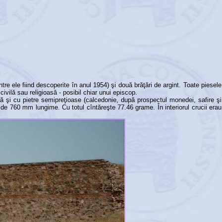
tre ele fiind descoperite în anul 1954) şi două brăţări de argint. Toate piesele
civilă sau religioasă - posibil chiar unui episcop.
ată şi cu pietre semipreţioase (calcedonie, după prospectul monedei, safire şi
 de 760 mm lungime. Cu totul cîntăreşte 77.46 grame. În interiorul crucii erau