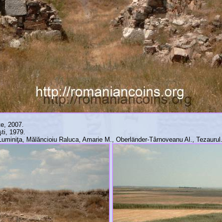
te, 2007.
ti, 1979.
miniţa, Mălăncioiu Raluca, Amarie M., Oberländer-Târnoveanu Al., Tezaurul. Ed