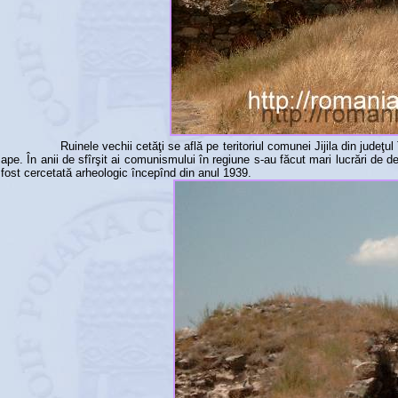
Ruinele vechii cetăţi se află pe teritoriul comunei Jijila din judeţ
ape. În anii de sfîrşit ai comunismului în regiune s-au făcut mari lucrări de
fost cercetată arheologic începînd din anul 1939.