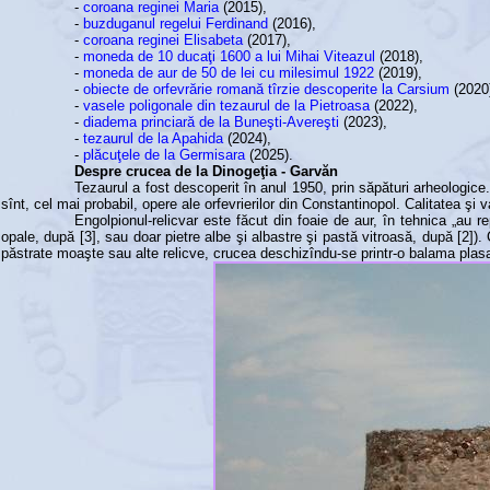
-
coroana reginei Maria
(2015),
-
buzduganul regelui Ferdinand
(2016),
-
coroana reginei Elisabeta
(2017),
-
moneda de 10 ducaţi 1600 a lui Mihai Viteazul
(2018),
-
moneda de aur de 50 de lei cu milesimul 1922
(2019),
-
obiecte de orfevrărie romană tîrzie descoperite la Carsium
(2020
-
vasele poligonale din tezaurul de la Pietroasa
(2022),
-
diadema princiară de la Buneşti-Avereşti
(2023),
-
tezaurul de la Apahida
(2024),
-
plăcuţele de la Germisara
(2025).
Despre crucea de la Dinogeţia - Garvăn
Tezaurul a fost descoperit în anul 1950, prin săpături arheologice.
sînt, cel mai probabil, opere ale orfevrierilor din Constantinopol. Calitatea şi 
Engolpionul-relicvar este făcut din foaie de aur, în tehnica „au 
opale, după [3], sau doar pietre albe şi albastre şi pastă vitroasă, după [2]
păstrate moaşte sau alte relicve, crucea deschizîndu-se printr-o balama plasat