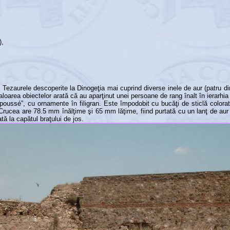
),
 Tezaurele descoperite la Dinogeţia mai cuprind diverse inele de aur (patru din
valoarea obiectelor arată că au aparţinut unei persoane de rang înalt în ierarhia 
repoussé”, cu ornamente în filigran. Este împodobit cu bucăţi de sticlă color
). Crucea are 78.5 mm înălţime şi 65 mm lăţime, fiind purtată cu un lanţ de aur
ă la capătul braţului de jos.