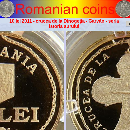
10 lei 2011 - crucea de la Dinogeţia - Garvăn - seria
Istoria aurului