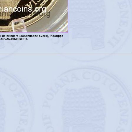
i de prindere (continuat pe avers), inscripţia
GARVAN-DINOGETIA