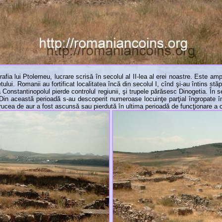
afia lui Ptolemeu, lucrare scrisă în secolul al II-lea al erei noastre. Este am
ului. Romanii au fortificat localitatea încă din secolul I, cînd şi-au întins stăp
lea Constantinopolul pierde controlul regiunii, şi trupele părăsesc Dinogetia. În 
in această perioadă s-au descoperit numeroase locuinţe parţial îngropate în s
 Crucea de aur a fost ascunsă sau pierdută în ultima perioadă de funcţionare a c