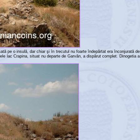
ată pe o insulă, dar chiar şi în trecutul nu foarte îndepărtat era înconjurată de
rele lac Crapina, situat nu departe de Garvăn, a dispărut complet. Dinogetia a