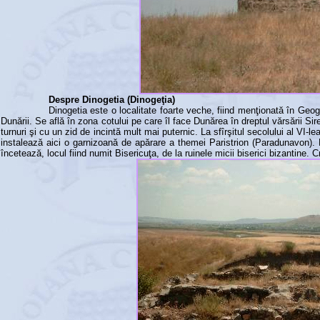
Despre Dinogetia (Dinogeţia)
Dinogetia este o localitate foarte veche, fiind menţionată în Geogr
Dunării. Se află în zona cotului pe care îl face Dunărea în dreptul vărsării Siret
turnuri şi cu un zid de incintă mult mai puternic. La sfîrşitul secolului al VI-
instalează aici o garnizoană de apărare a themei Paristrion (Paradunavon). D
încetează, locul fiind numit Bisericuţa, de la ruinele micii biserici bizantine.