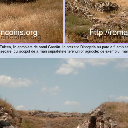
ul Tulcea, în apropiere de satul Garvăn. În prezent Dinogetia nu pare a fi amplas
 desecare, cu scopul de a mări suprafeţele terenurilor agricole; de exemplu, ma