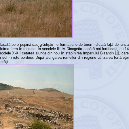
plasată pe o popină sau grădişte - o formaţiune de teren ridicată faţă de lunca
înirea ferm în regiune. În secolele III-IV Dinogetia capătă noi fortificaţii, cu 14
secolele X-XII cetatea ajunge din nou în stăpînirea Imperiului Bizantin [1], care
ol - nişte bordeie. După alungarea romeilor din regiune utilizarea fortăreţei
etăţii.