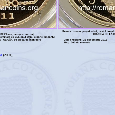
Revers: crucea propriu-zisă, restul lanţulu
99.9% aur, margine cu zimţi
CRUCEA DE LA 
inală 10 LEI, anul 2011, o parte din lanţul
a - Garvăn, cu piesa de închidere
Data emisiunii: 22 decembrie 2011
Tiraj: 500 de monede
sa
(2001),