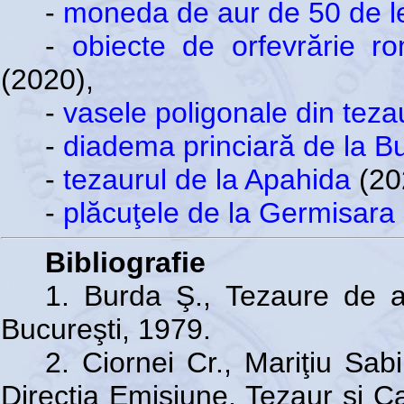
-
moneda de aur de 50 de le
-
obiecte de orfevrărie r
(2020),
-
vasele poligonale din teza
-
diadema princiară de la Bu
-
tezaurul de la Apahida
(20
-
plăcuţele de la Germisara
Bibliografie
1. Burda Ş., Tezaure de a
Bucureşti, 1979.
2. Ciornei Cr., Mariţiu Sa
Direcţia Emisiune, Tezaur şi Ca