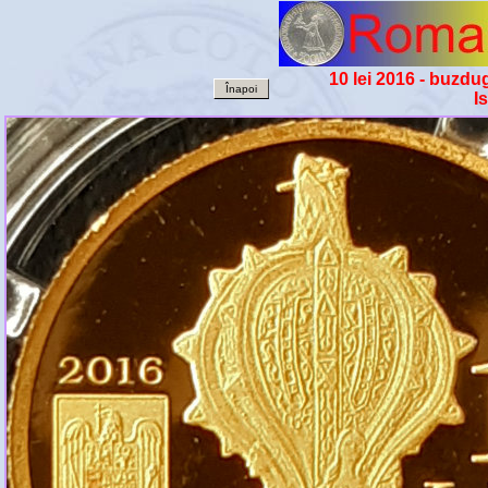
10 lei 2016 - buzdu
Înapoi
I