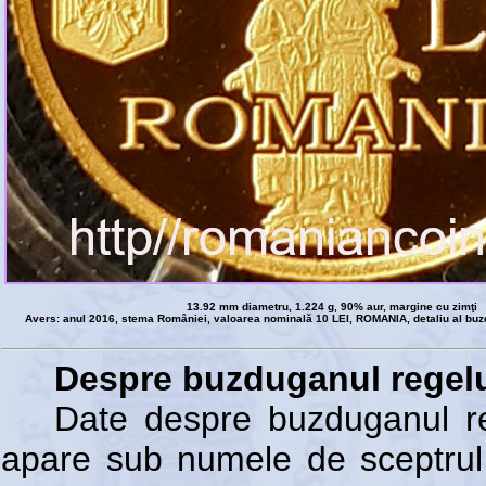
13.92 mm diametru, 1.224 g, 90% aur, margine cu zimţi
Avers: anul 2016, stema României, valoarea nominală 10 LEI, ROMANIA, detaliu al buzd
Despre buzduganul regel
Date despre buzduganul re
apare sub numele de sceptrul „