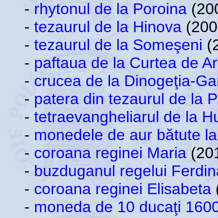
-
rhytonul de la Poroina
(200
-
tezaurul de la Hinova
(200
-
tezaurul de la Someşeni
(2
-
paftaua de la Curtea de A
-
crucea de la Dinogeţia-Ga
-
patera din tezaurul de la 
-
tetraevangheliarul de la H
-
monedele de aur bătute la 
-
coroana reginei Maria
(201
-
buzduganul regelui Ferdi
-
coroana reginei Elisabeta
-
moneda de 10 ducaţi 1600 