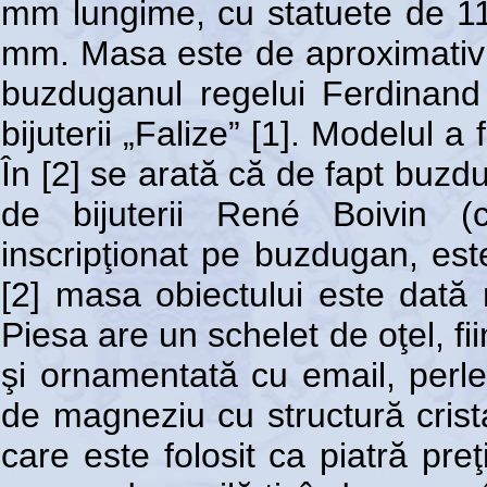
mm lungime, cu statuete de 1
mm. Masa este de aproximativ 2
buzduganul regelui Ferdinand 
bijuterii „Falize” [1]. Modelul a
În [2] se arată că de fapt buzdu
de bijuterii René Boivin
inscripţionat pe buzdugan, este
[2] masa obiectului este dată
Piesa are un schelet de oţel, fii
şi ornamentată cu email, perle 
de magneziu cu structură crista
care este folosit ca piatră pr