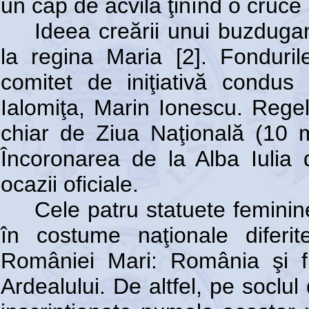
un cap de acvilă ţinînd o cruce 
Ideea creării unui buzduga
la regina Maria [2]. Fondur
comitet de iniţiativă condus
Ialomiţa, Marin Ionescu. Rege
chiar de Ziua Naţională (10 
Încoronarea de la Alba Iulia 
ocazii oficiale.
Cele patru statuete feminin
în costume naţionale diferi
României Mari: România şi fi
Ardealului. De altfel, pe soclul