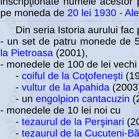
inscripţionate numele acestor p
pe moneda de
20 lei 1930 - A
Din seria Istoria aurului fac 
- un set de patru monede de 5
la Pietroasa
(2001),
- monedele de 100 de lei vechi
-
coiful de la Coţofeneşti
(19
-
vultur de la Apahida
(2003
- un
engolpion cantacuzin
(
- monedele de 10 lei noi cu
-
tezaurul de la Perşinari
(20
-
tezaurul de la Cucuteni-Bă